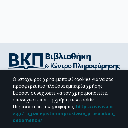
Διεύθυνση Βιβλιοθήκης & Κέντρου Πληροφόρησης
Ο ιστοχώρος χρησιμοποιεί cookies για να σας
Βιβλιοθήκες Σχολών του ΕΚΠΑ
προσφέρει πιο πλούσια εμπειρία χρήσης.
Υπολογιστικό Κέντρο Βιβλιοθηκών
Εφόσον συνεχίσετε να τον χρησιμοποιείτε,
Επικοινωνία / Helpdesk
αποδέχεστε και τη χρήση των cookies.
Περισσότερες πληροφορίες
:
https://www.uo
a.gr/to_panepistimio/prostasia_prosopikon_
dedomenon/