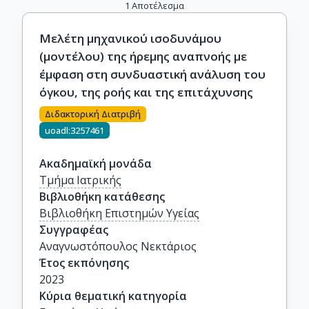
1
Αποτέλεσμα
Μελέτη μηχανικού ισοδυνάμου
(μοντέλου) της ήρεμης αναπνοής με
έμφαση στη συνδυαστική ανάλυση του
όγκου, της ροής και της επιτάχυνσης
Διδακτορική Διατριβή
uoadl:3257461
Ακαδημαϊκή μονάδα
Τμήμα Ιατρικής
Βιβλιοθήκη κατάθεσης
Βιβλιοθήκη Επιστημών Υγείας
Συγγραφέας
Αναγνωστόπουλος Νεκτάριος
Έτος εκπόνησης
2023
Κύρια θεματική κατηγορία