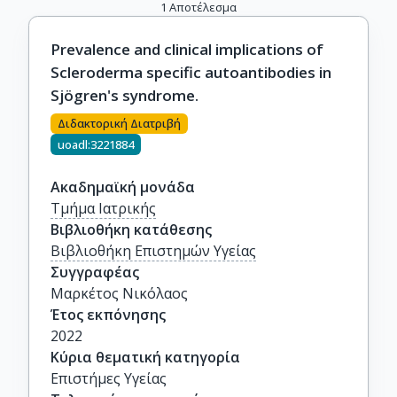
1
Αποτέλεσμα
Prevalence and clinical implications of
Scleroderma specific autoantibodies in
Sjögren's syndrome.
Διδακτορική Διατριβή
uoadl:3221884
Ακαδημαϊκή μονάδα
Τμήμα Ιατρικής
Βιβλιοθήκη κατάθεσης
Βιβλιοθήκη Επιστημών Υγείας
Συγγραφέας
Μαρκέτος Νικόλαος
Έτος εκπόνησης
2022
Κύρια θεματική κατηγορία
Επιστήμες Υγείας