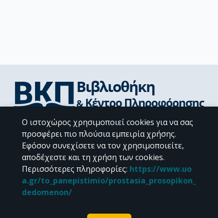
Ο ιστοχώρος χρησιμοποιεί cookies για να σας
Διεύθυνση Βιβλιοθήκης & Κέντρου Πληροφόρησης
προσφέρει πιο πλούσια εμπειρία χρήσης.
Βιβλιοθήκες Σχολών του ΕΚΠΑ
Εφόσον συνεχίσετε να τον χρησιμοποιείτε,
Υπολογιστικό Κέντρο Βιβλιοθηκών
αποδέχεστε και τη χρήση των cookies.
Επικοινωνία / Helpdesk
Περισσότερες πληροφορίες
:
https://www.uo
a.gr/to_panepistimio/prostasia_prosopikon_
dedomenon/