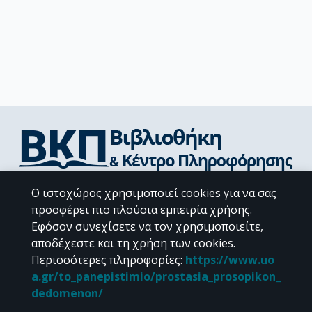
Διεύθυνση Βιβλιοθήκης & Κέντρου Πληροφόρησης
Ο ιστοχώρος χρησιμοποιεί cookies για να σας
Βιβλιοθήκες Σχολών του ΕΚΠΑ
προσφέρει πιο πλούσια εμπειρία χρήσης.
Υπολογιστικό Κέντρο Βιβλιοθηκών
Εφόσον συνεχίσετε να τον χρησιμοποιείτε,
Επικοινωνία / Helpdesk
αποδέχεστε και τη χρήση των cookies.
Περισσότερες πληροφορίες
:
https://www.uo
a.gr/to_panepistimio/prostasia_prosopikon_
dedomenon/