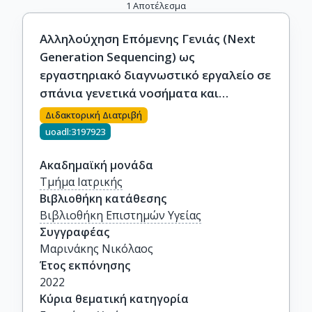
1
Αποτέλεσμα
Αλληλούχηση Επόμενης Γενιάς (Next
Generation Sequencing) ως
εργαστηριακό διαγνωστικό εργαλείο σε
σπάνια γενετικά νοσήματα και
αξιολόγηση των ευρημάτων με
Διδακτορική Διατριβή
βιοπληροφορικές και εργαστηριακές
uoadl:3197923
μεθόδους
Ακαδημαϊκή μονάδα
Τμήμα Ιατρικής
Βιβλιοθήκη κατάθεσης
Βιβλιοθήκη Επιστημών Υγείας
Συγγραφέας
Μαρινάκης Νικόλαος
Έτος εκπόνησης
2022
Κύρια θεματική κατηγορία