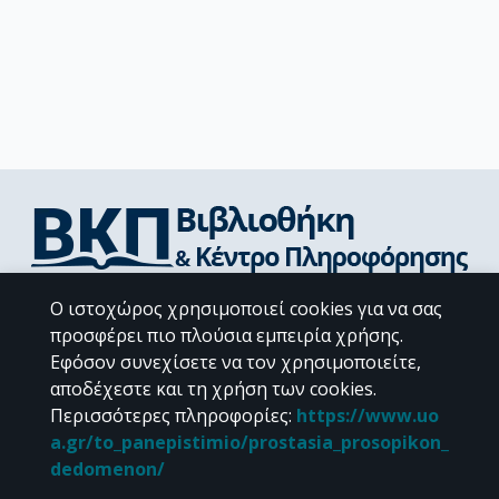
Διεύθυνση Βιβλιοθήκης & Κέντρου Πληροφόρησης
Ο ιστοχώρος χρησιμοποιεί cookies για να σας
Βιβλιοθήκες Σχολών του ΕΚΠΑ
προσφέρει πιο πλούσια εμπειρία χρήσης.
Υπολογιστικό Κέντρο Βιβλιοθηκών
Εφόσον συνεχίσετε να τον χρησιμοποιείτε,
Επικοινωνία / Helpdesk
αποδέχεστε και τη χρήση των cookies.
Περισσότερες πληροφορίες
:
https://www.uo
a.gr/to_panepistimio/prostasia_prosopikon_
dedomenon/