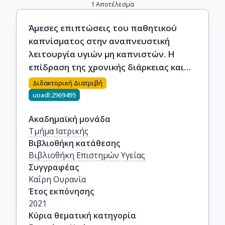
1
Αποτέλεσμα
Άμεσες επιπτώσεις του παθητικού
καπνίσματος στην αναπνευστική
λειτουργία υγιών μη καπνιστών. Η
επίδραση της χρονικής διάρκειας και
των επιπέδων έκθεσης.
Διδακτορική Διατριβή
uoadl:2969495
Ακαδημαϊκή μονάδα
Τμήμα Ιατρικής
Βιβλιοθήκη κατάθεσης
Βιβλιοθήκη Επιστημών Υγείας
Συγγραφέας
Καΐρη Ουρανία
Έτος εκπόνησης
2021
Κύρια θεματική κατηγορία