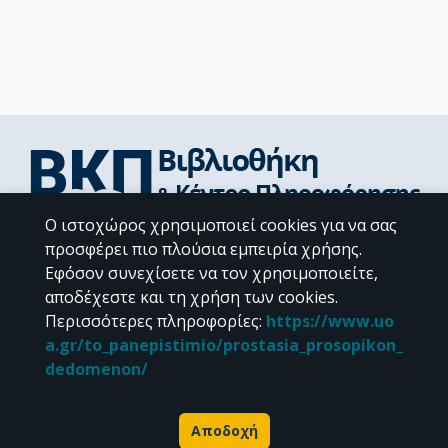
Ο ιστοχώρος χρησιμοποιεί cookies για να σας
Διεύθυνση Βιβλιοθήκης & Κέντρου Πληροφόρησης
προσφέρει πιο πλούσια εμπειρία χρήσης.
Βιβλιοθήκες Σχολών του ΕΚΠΑ
Εφόσον συνεχίσετε να τον χρησιμοποιείτε,
Υπολογιστικό Κέντρο Βιβλιοθηκών
αποδέχεστε και τη χρήση των cookies.
Επικοινωνία / Helpdesk
Περισσότερες πληροφορίες
:
https://www.uo
a.gr/to_panepistimio/prostasia_prosopikon_
dedomenon/
Αποδοχή