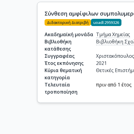
Σύνθεση αμφίφιλων συμπολυμερώ
Διδακτορική Διατριβή
uoadl:2959326
Ακαδημαϊκή μονάδα
Τμήμα Χημείας
Βιβλιοθήκη
Βιβλιοθήκη Σχο
κατάθεσης
Συγγραφέας
Χριστακόπουλος
Έτος εκπόνησης
2021
Κύρια θεματική
Θετικές Επιστήμ
κατηγορία
Τελευταία
πριν από 1 έτος
τροποποίηση