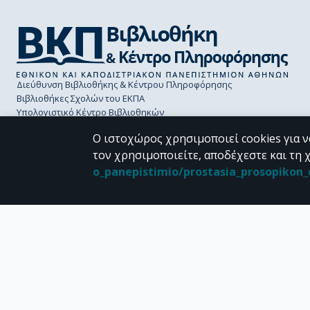
Διεύθυνση Βιβλιοθήκης & Κέντρου Πληροφόρησης
Βιβλιοθήκες Σχολών του ΕΚΠΑ
Υπολογιστικό Κέντρο Βιβλιοθηκών
Επικοινωνία / Helpdesk
Ο ιστοχώρος χρησιμοποιεί cookies για ν
τον χρησιμοποιείτε, αποδέχεστε και τη 
o_panepistimio/prostasia_prosopiko
CC BY-NC 4.0
Εκτός αν αναφέρεται διαφορετικά, το υλικό της "Περγάμου" διατίθεται 