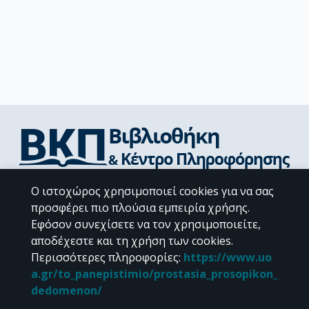
Διεύθυνση Βιβλιοθήκης & Κέντρου Πληροφόρησης
Ο ιστοχώρος χρησιμοποιεί cookies για να σας
Βιβλιοθήκες Σχολών του ΕΚΠΑ
προσφέρει πιο πλούσια εμπειρία χρήσης.
Υπολογιστικό Κέντρο Βιβλιοθηκών
Εφόσον συνεχίσετε να τον χρησιμοποιείτε,
Επικοινωνία / Helpdesk
αποδέχεστε και τη χρήση των cookies.
Περισσότερες πληροφορίες
:
https://www.uo
a.gr/to_panepistimio/prostasia_prosopikon_
dedomenon/