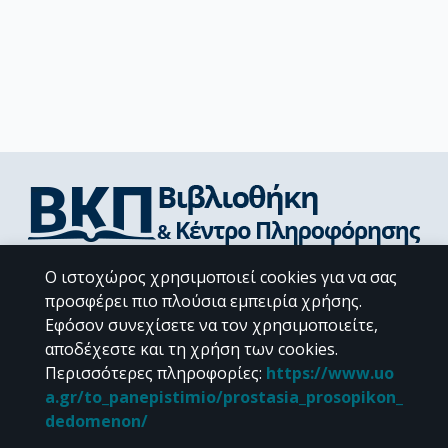
Διεύθυνση Βιβλιοθήκης & Κέντρου Πληροφόρησης
Ο ιστοχώρος χρησιμοποιεί cookies για να σας
Βιβλιοθήκες Σχολών του ΕΚΠΑ
προσφέρει πιο πλούσια εμπειρία χρήσης.
Υπολογιστικό Κέντρο Βιβλιοθηκών
Εφόσον συνεχίσετε να τον χρησιμοποιείτε,
Επικοινωνία / Helpdesk
αποδέχεστε και τη χρήση των cookies.
Περισσότερες πληροφορίες
:
https://www.uo
a.gr/to_panepistimio/prostasia_prosopikon_
dedomenon/