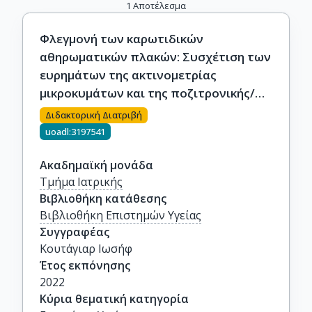
1
Αποτέλεσμα
Φλεγμονή των καρωτιδικών
αθηρωματικών πλακών: Συσχέτιση των
ευρημάτων της ακτινομετρίας
μικροκυμάτων και της ποζιτρονικής/
αξονικής τομογραφίας (PET/CT)
Διδακτορική Διατριβή
uoadl:3197541
Ακαδημαϊκή μονάδα
Τμήμα Ιατρικής
Βιβλιοθήκη κατάθεσης
Βιβλιοθήκη Επιστημών Υγείας
Συγγραφέας
Κουτάγιαρ Ιωσήφ
Έτος εκπόνησης
2022
Κύρια θεματική κατηγορία