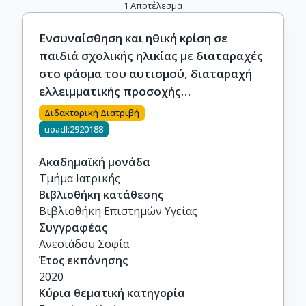
1
Αποτέλεσμα
Ενσυναίσθηση και ηθική κρίση σε
παιδιά σχολικής ηλικίας με διαταραχές
στο φάσμα του αυτισμού, διαταραχή
ελλειμματικής προσοχής
υπερκινητικότητας και μαθησιακές
Διδακτορική Διατριβή
δυσκολίες: Ο ρόλος του στρες
uoadl:2920188
Ακαδημαϊκή μονάδα
Τμήμα Ιατρικής
Βιβλιοθήκη κατάθεσης
Βιβλιοθήκη Επιστημών Υγείας
Συγγραφέας
Ανεσιάδου Σοφία
Έτος εκπόνησης
2020
Κύρια θεματική κατηγορία