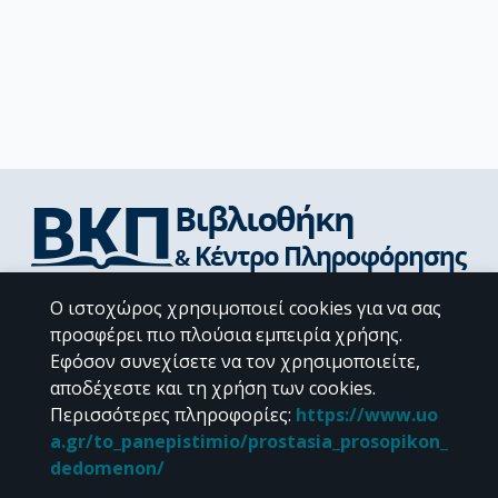
Διεύθυνση Βιβλιοθήκης & Κέντρου Πληροφόρησης
Ο ιστοχώρος χρησιμοποιεί cookies για να σας
Βιβλιοθήκες Σχολών του ΕΚΠΑ
προσφέρει πιο πλούσια εμπειρία χρήσης.
Υπολογιστικό Κέντρο Βιβλιοθηκών
Εφόσον συνεχίσετε να τον χρησιμοποιείτε,
Επικοινωνία / Helpdesk
αποδέχεστε και τη χρήση των cookies.
Περισσότερες πληροφορίες
:
https://www.uo
a.gr/to_panepistimio/prostasia_prosopikon_
dedomenon/