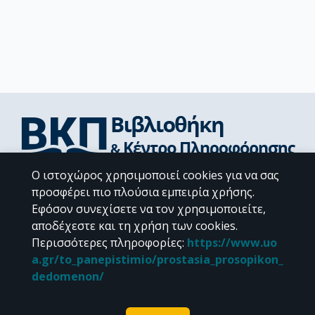
Ο ιστοχώρος χρησιμοποιεί cookies για να σας
Διεύθυνση Βιβλιοθήκης & Κέντρου Πληροφόρησης
προσφέρει πιο πλούσια εμπειρία χρήσης.
Βιβλιοθήκες Σχολών του ΕΚΠΑ
Εφόσον συνεχίσετε να τον χρησιμοποιείτε,
Υπολογιστικό Κέντρο Βιβλιοθηκών
αποδέχεστε και τη χρήση των cookies.
Επικοινωνία / Helpdesk
Περισσότερες πληροφορίες
:
https://www.uo
a.gr/to_panepistimio/prostasia_prosopikon_
dedomenon/