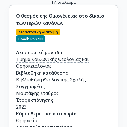
1
Αποτέλεσμα
Ο θεσμός της Οικογένειας στο δίκαιο
των Ιερών Κανόνων
Διδακτορική Διατριβή
uoadl:3259788
Ακαδημαϊκή μονάδα
Τμήμα Κοινωνικής Θεολογίας και
Θρησκειολογίας
Βιβλιοθήκη κατάθεσης
Βιβλιοθήκη Θεολογικής Σχολής
Συγγραφέας
Μουτάφης Σταύρος
Έτος εκπόνησης
2023
Κύρια θεματική κατηγορία
Θρησκεία