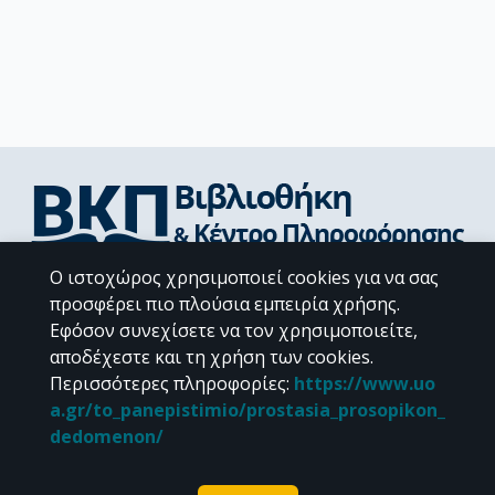
Ο ιστοχώρος χρησιμοποιεί cookies για να σας
Διεύθυνση Βιβλιοθήκης & Κέντρου Πληροφόρησης
προσφέρει πιο πλούσια εμπειρία χρήσης.
Βιβλιοθήκες Σχολών του ΕΚΠΑ
Εφόσον συνεχίσετε να τον χρησιμοποιείτε,
Υπολογιστικό Κέντρο Βιβλιοθηκών
αποδέχεστε και τη χρήση των cookies.
Επικοινωνία / Helpdesk
Περισσότερες πληροφορίες
:
https://www.uo
a.gr/to_panepistimio/prostasia_prosopikon_
dedomenon/