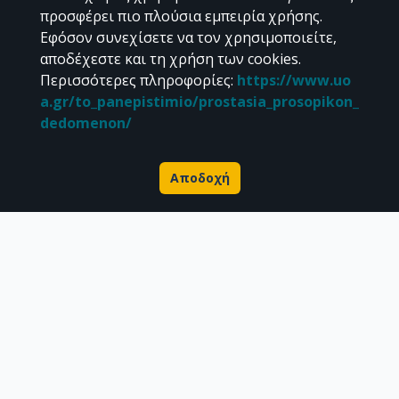
προσφέρει πιο πλούσια εμπειρία χρήσης.
Εφόσον συνεχίσετε να τον χρησιμοποιείτε,
αποδέχεστε και τη χρήση των cookies.
Διεύθυνση Βιβλιοθήκης & Κέντρου Πληροφόρησης
Περισσότερες πληροφορίες
:
https://www.uo
Βιβλιοθήκες Σχολών του ΕΚΠΑ
a.gr/to_panepistimio/prostasia_prosopikon_
Υπολογιστικό Κέντρο Βιβλιοθηκών
dedomenon/
Επικοινωνία / Helpdesk
Αποδοχή
Σχετικά με την Πέργαμο
Επιστημονικές δημοσιεύσεις
Ερευνητικά δεδομένα