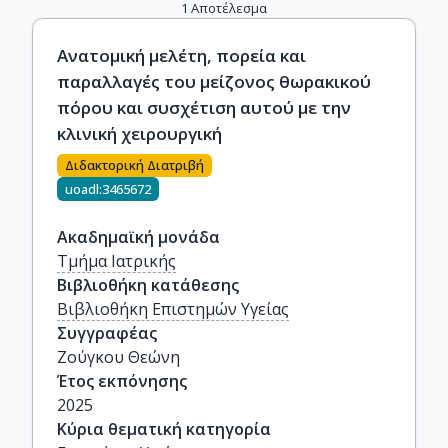
1
Αποτέλεσμα
Ανατομική μελέτη, πορεία και
παραλλαγές του μείζονος θωρακικού
πόρου και συσχέτιση αυτού με την
κλινική χειρουργική
Διδακτορική Διατριβή
uoadl:3465672
Ακαδημαϊκή μονάδα
Τμήμα Ιατρικής
Βιβλιοθήκη κατάθεσης
Βιβλιοθήκη Επιστημών Υγείας
Συγγραφέας
Ζούγκου Θεώνη
Έτος εκπόνησης
2025
Κύρια θεματική κατηγορία