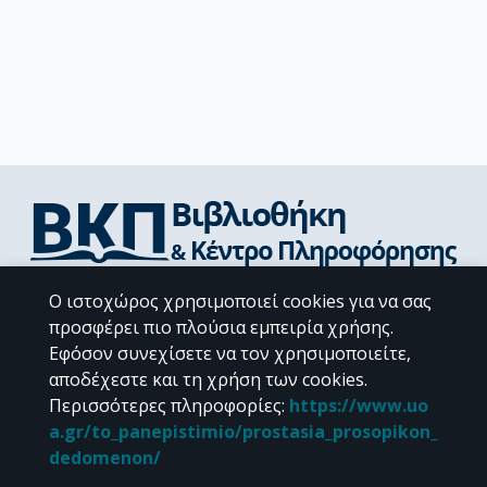
Διεύθυνση Βιβλιοθήκης & Κέντρου Πληροφόρησης
Ο ιστοχώρος χρησιμοποιεί cookies για να σας
Βιβλιοθήκες Σχολών του ΕΚΠΑ
προσφέρει πιο πλούσια εμπειρία χρήσης.
Υπολογιστικό Κέντρο Βιβλιοθηκών
Εφόσον συνεχίσετε να τον χρησιμοποιείτε,
Επικοινωνία / Helpdesk
αποδέχεστε και τη χρήση των cookies.
Περισσότερες πληροφορίες
:
https://www.uo
a.gr/to_panepistimio/prostasia_prosopikon_
dedomenon/