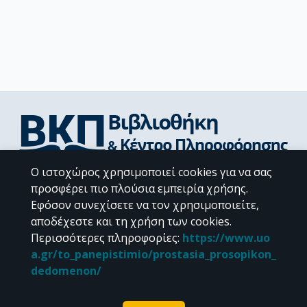
Ο ιστοχώρος χρησιμοποιεί cookies για να σας
Διεύθυνση Βιβλιοθήκης & Κέντρου Πληροφόρησης
προσφέρει πιο πλούσια εμπειρία χρήσης.
Βιβλιοθήκες Σχολών του ΕΚΠΑ
Εφόσον συνεχίσετε να τον χρησιμοποιείτε,
Υπολογιστικό Κέντρο Βιβλιοθηκών
αποδέχεστε και τη χρήση των cookies.
Επικοινωνία / Helpdesk
Περισσότερες πληροφορίες
:
https://www.uo
a.gr/to_panepistimio/prostasia_prosopikon_
dedomenon/