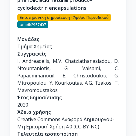
cyclodextrin encapsulations
Επιστημονική δημοσίευση - Άρθρο Περιοδικού
uoadl:2957407
Μονάδες
Τμήμα Χημείας
Συγγραφείς
Ι. Andreadelis, M.V. Chatziathanasiadou, D. 
Ntountaniotis, G. Valsami, C. 
Papaemmanouil, E. Christodoulou, G. 
Mitropoulou, Y. Kourkoutas, A.G. Tzakos, T. 
Mavromoustakos
Έτος δημοσίευσης
2020
Άδεια χρήσης
Creative Commons Αναφορά Δημιουργού-
Μη Εμπορική Χρήση 4.0 (CC-BY-NC)
Τελευταία τροποποίηση