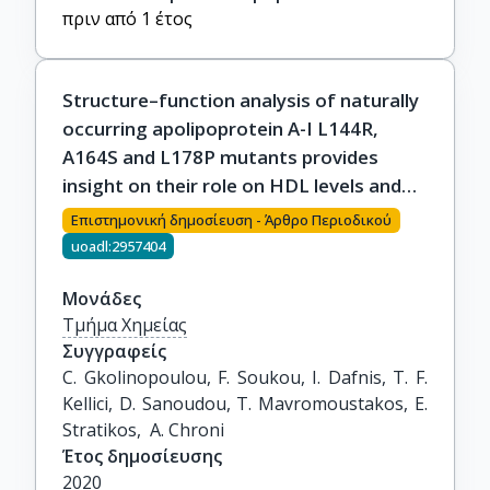
πριν από 1 έτος
Structure–function analysis of naturally
occurring apolipoprotein A-I L144R,
A164S and L178P mutants provides
insight on their role on HDL levels and
cardiovascular risk
Επιστημονική δημοσίευση - Άρθρο Περιοδικού
uoadl:2957404
Μονάδες
Τμήμα Χημείας
Συγγραφείς
C. Gkolinopoulou, F. Soukou, I. Dafnis, T. F. 
Kellici, D. Sanoudou, T. Mavromoustakos, E. 
Stratikos,  A. Chroni
Έτος δημοσίευσης
2020