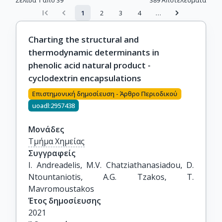
Σελίδα 1 από 39
389
Αποτελέσματα
1
2
3
4
…
Charting the structural and
thermodynamic determinants in
phenolic acid natural product -
cyclodextrin encapsulations
Επιστημονική δημοσίευση - Άρθρο Περιοδικού
uoadl:2957438
Μονάδες
Τμήμα Χημείας
Συγγραφείς
I. Andreadelis, M.V. Chatziathanasiadou, D. 
Ntountaniotis, A.G. Tzakos, T. 
Mavromoustakos
Έτος δημοσίευσης
2021