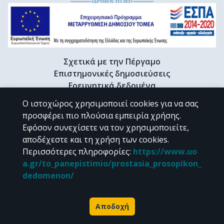
Σχετικά με την Πέργαμο
Επιστημονικές δημοσιεύσεις
Ερευνητικά δεδομένα
Διδακτορικές διατριβές & Γκρίζα βιβλιογραφία
Ο ιστοχώρος χρησιμοποιεί cookies για να σας
Προφίλ Ερευνητή
προσφέρει πιο πλούσια εμπειρία χρήσης.
Εφόσον συνεχίσετε να τον χρησιμοποιείτε,
αποδέχεστε και τη χρήση των cookies.
CC BY-NC 4.0
Περισσότερες πληροφορίες
:
https://www.uo
a.gr/to_panepistimio/prostasia_prosopikon_
Εκτός αν αναφέρεται διαφορετικά, το υλικό της "Περγάμου" διατίθεται
dedomenon/
υπό τους όρους της
CC BY-NC 4.0
άδειας Creative Commons
.
Powered by
Αποδοχή