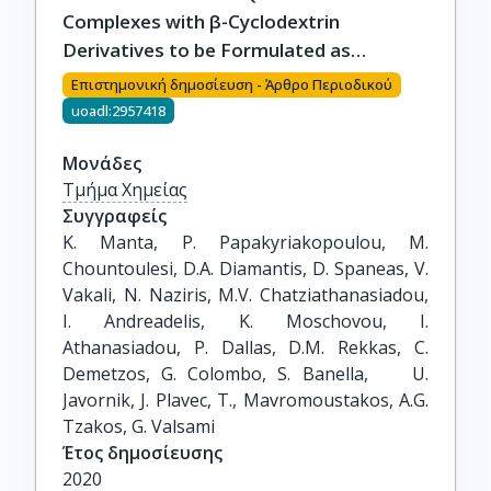
Complexes with β-Cyclodextrin
Derivatives to be Formulated as
Possible Nose-to-Brain Quercetin
Επιστημονική δημοσίευση - Άρθρο Περιοδικού
Delivery Systems
uoadl:2957418
Μονάδες
Τμήμα Χημείας
Συγγραφείς
K. Manta, P. Papakyriakopoulou, M. 
Chountoulesi, D.A. Diamantis, D. Spaneas, V. 
Vakali, N. Naziris, M.V. Chatziathanasiadou, 
I. Andreadelis, K. Moschovou, I. 
Athanasiadou, P. Dallas, D.M. Rekkas, C. 
Demetzos, G. Colombo, S. Banella,    U. 
Javornik, J. Plavec, T., Mavromoustakos, A.G. 
Tzakos, G. Valsami
Έτος δημοσίευσης
2020