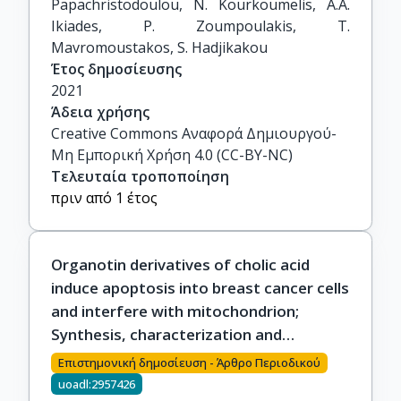
Papachristodoulou, N. Kourkoumelis, A.A. 
Ikiades, P. Zoumpoulakis, T. 
Mavromoustakos, S. Hadjikakou
Έτος δημοσίευσης
2021
Άδεια χρήσης
Creative Commons Αναφορά Δημιουργού-
Μη Εμπορική Χρήση 4.0 (CC-BY-NC)
Τελευταία τροποποίηση
πριν από 1 έτος
Organotin derivatives of cholic acid
induce apoptosis into breast cancer cells
and interfere with mitochondrion;
Synthesis, characterization and
biological evaluation
Επιστημονική δημοσίευση - Άρθρο Περιοδικού
uoadl:2957426