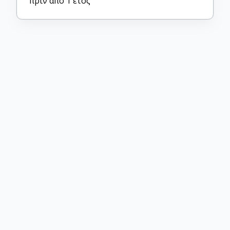
πριν από 1 έτος