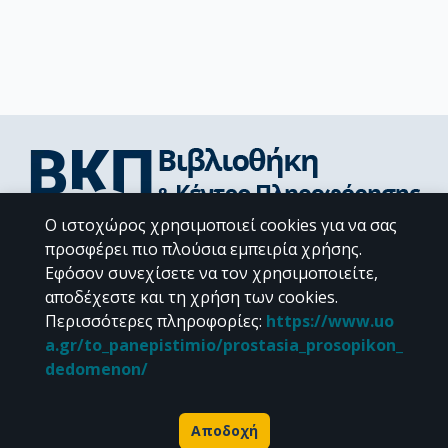
Ο ιστοχώρος χρησιμοποιεί cookies για να σας
Διεύθυνση Βιβλιοθήκης & Κέντρου Πληροφόρησης
προσφέρει πιο πλούσια εμπειρία χρήσης.
Βιβλιοθήκες Σχολών του ΕΚΠΑ
Εφόσον συνεχίσετε να τον χρησιμοποιείτε,
Υπολογιστικό Κέντρο Βιβλιοθηκών
αποδέχεστε και τη χρήση των cookies.
Επικοινωνία / Helpdesk
Περισσότερες πληροφορίες
:
https://www.uo
a.gr/to_panepistimio/prostasia_prosopikon_
dedomenon/
Αποδοχή