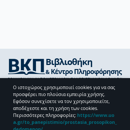
Διεύθυνση Βιβλιοθήκης & Κέντρου Πληροφόρησης
Ο ιστοχώρος χρησιμοποιεί cookies για να σας
Βιβλιοθήκες Σχολών του ΕΚΠΑ
προσφέρει πιο πλούσια εμπειρία χρήσης.
Υπολογιστικό Κέντρο Βιβλιοθηκών
Εφόσον συνεχίσετε να τον χρησιμοποιείτε,
Επικοινωνία / Helpdesk
αποδέχεστε και τη χρήση των cookies.
Περισσότερες πληροφορίες
:
https://www.uo
a.gr/to_panepistimio/prostasia_prosopikon_
dedomenon/