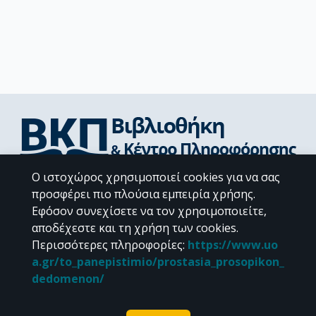
Ο ιστοχώρος χρησιμοποιεί cookies για να σας
Διεύθυνση Βιβλιοθήκης & Κέντρου Πληροφόρησης
προσφέρει πιο πλούσια εμπειρία χρήσης.
Βιβλιοθήκες Σχολών του ΕΚΠΑ
Εφόσον συνεχίσετε να τον χρησιμοποιείτε,
Υπολογιστικό Κέντρο Βιβλιοθηκών
αποδέχεστε και τη χρήση των cookies.
Επικοινωνία / Helpdesk
Περισσότερες πληροφορίες
:
https://www.uo
a.gr/to_panepistimio/prostasia_prosopikon_
dedomenon/