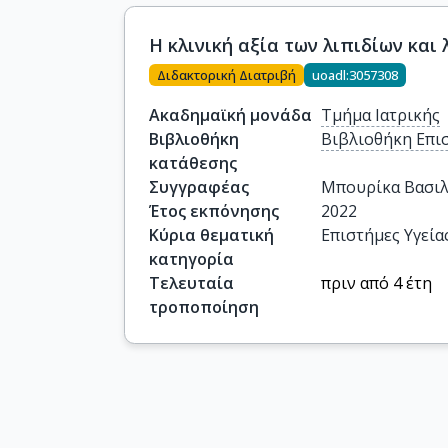
Η κλινική αξία των λιπιδίων και
Διδακτορική Διατριβή
uoadl:3057308
Ακαδημαϊκή μονάδα
Τμήμα Ιατρικής
Βιβλιοθήκη
Βιβλιοθήκη Επι
κατάθεσης
Συγγραφέας
Μπουρίκα Βασιλ
Έτος εκπόνησης
2022
Κύρια θεματική
Επιστήμες Υγεία
κατηγορία
Τελευταία
πριν από 4 έτη
τροποποίηση