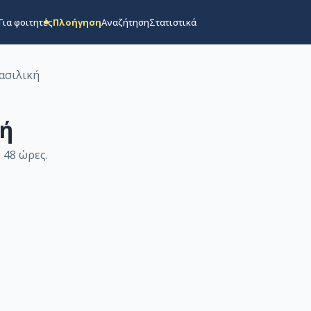
Για φοιτητές
Πλοήγηση
Αναζήτηση
Στατιστικά
ασιλική
ή
 48 ώρες
.