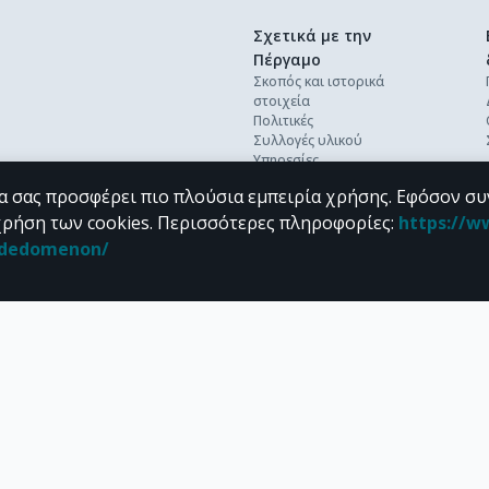
Σχετικά με την
Πέργαμο
Σκοπός και ιστορικά
στοιχεία
Πολιτικές
Συλλογές υλικού
Υπηρεσίες
Βέλτιστες πρακτικές
α σας προσφέρει πιο πλούσια εμπειρία χρήσης. Εφόσον συ
Ανοικτή επιστήμη
Διεθνή πρότυπα &
χρήση των cookies.
Περισσότερες πληροφορίες
:
https://w
διαλειτουργικότητα
n_dedomenon/
Προσωπικά δεδομένα
Συχνές ερωτήσεις
Επικοινωνία
υπό τους όρους της
CC BY-NC 4.0
άδειας Creative Commons
.