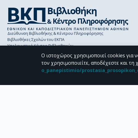
Διεύθυνση Βιβλιοθήκης & Κέντρου Πληροφόρησης
Βιβλιοθήκες Σχολών του ΕΚΠΑ
Υπολογιστικό Κέντρο Βιβλιοθηκών
Επικοινωνία / Helpdesk
Ο ιστοχώρος χρησιμοποιεί cookies για ν
τον χρησιμοποιείτε, αποδέχεστε και τη 
o_panepistimio/prostasia_prosopiko
CC BY-NC 4.0
Εκτός αν αναφέρεται διαφορετικά, το υλικό της "Περγάμου" διατίθεται 