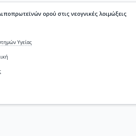
 λιποπρωτεϊνών ορού στις νεογνικές λοιμώξεις
στημών Υγείας
ική
ς