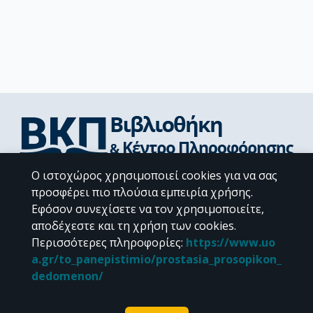
Ο ιστοχώρος χρησιμοποιεί cookies για να σας
Διεύθυνση Βιβλιοθήκης & Κέντρου Πληροφόρησης
προσφέρει πιο πλούσια εμπειρία χρήσης.
Βιβλιοθήκες Σχολών του ΕΚΠΑ
Εφόσον συνεχίσετε να τον χρησιμοποιείτε,
Υπολογιστικό Κέντρο Βιβλιοθηκών
αποδέχεστε και τη χρήση των cookies.
Επικοινωνία / Helpdesk
Περισσότερες πληροφορίες
:
https://www.uo
a.gr/to_panepistimio/prostasia_prosopikon_
dedomenon/