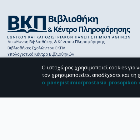
Διεύθυνση Βιβλιοθήκης & Κέντρου Πληροφόρησης
Βιβλιοθήκες Σχολών του ΕΚΠΑ
Υπολογιστικό Κέντρο Βιβλιοθηκών
Επικοινωνία / Helpdesk
Ο ιστοχώρος χρησιμοποιεί cookies για ν
τον χρησιμοποιείτε, αποδέχεστε και τη 
o_panepistimio/prostasia_prosopiko
CC BY-NC 4.0