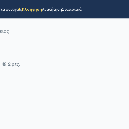
Για φοιτητές
Πλοήγηση
Αναζήτηση
Στατιστικά
ειος
 48 ώρες
.