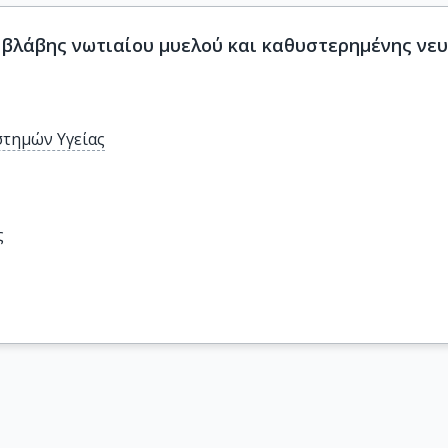
 βλάβης νωτιαίου μυελού και καθυστερημένης νε
στημών Υγείας
ς