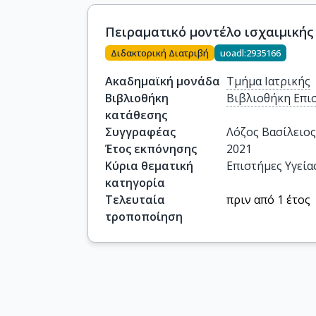
Πειραματικό μοντέλο ισχαιμικής
Διδακτορική Διατριβή
uoadl:2935166
Ακαδημαϊκή μονάδα
Τμήμα Ιατρικής
Βιβλιοθήκη
Βιβλιοθήκη Επι
κατάθεσης
Συγγραφέας
Λόζος Βασίλειος
Έτος εκπόνησης
2021
Κύρια θεματική
Επιστήμες Υγεία
κατηγορία
Τελευταία
πριν από 1 έτος
τροποποίηση