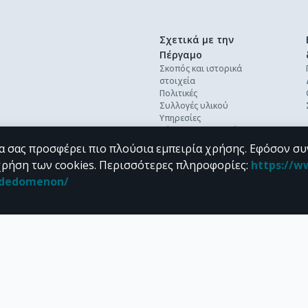
Σχετικά με την
Πέργαμο
Σκοπός και ιστορικά
στοιχεία
Πολιτικές
Συλλογές υλικού
Υπηρεσίες
Βέλτιστες πρακτικές
Ανοικτή επιστήμη
α σας προσφέρει πιο πλούσια εμπειρία χρήσης. Εφόσον συ
Διεθνή πρότυπα &
χρήση των cookies.
Περισσότερες πληροφορίες
:
https://w
διαλειτουργικότητα
n_dedomenon/
Προσωπικά δεδομένα
Συχνές ερωτήσεις
Επικοινωνία