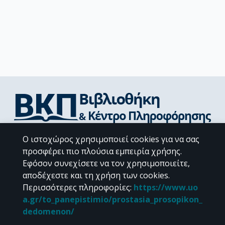
Διεύθυνση Βιβλιοθήκης & Κέντρου Πληροφόρησης
Ο ιστοχώρος χρησιμοποιεί cookies για να σας
Βιβλιοθήκες Σχολών του ΕΚΠΑ
προσφέρει πιο πλούσια εμπειρία χρήσης.
Υπολογιστικό Κέντρο Βιβλιοθηκών
Εφόσον συνεχίσετε να τον χρησιμοποιείτε,
Επικοινωνία / Helpdesk
αποδέχεστε και τη χρήση των cookies.
Περισσότερες πληροφορίες
:
https://www.uo
a.gr/to_panepistimio/prostasia_prosopikon_
dedomenon/