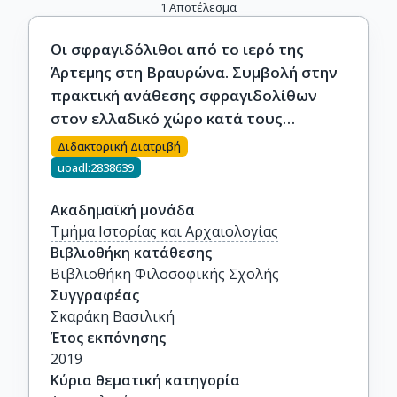
1
Αποτέλεσμα
Οι σφραγιδόλιθοι από το ιερό της
Άρτεμης στη Βραυρώνα. Συμβολή στην
πρακτική ανάθεσης σφραγιδολίθων
στον ελλαδικό χώρο κατά τους
Αρχαϊκούς Χρόνους.
Διδακτορική Διατριβή
uoadl:2838639
Ακαδημαϊκή μονάδα
Τμήμα Ιστορίας και Αρχαιολογίας
Βιβλιοθήκη κατάθεσης
Βιβλιοθήκη Φιλοσοφικής Σχολής
Συγγραφέας
Σκαράκη Βασιλική
Έτος εκπόνησης
2019
Κύρια θεματική κατηγορία