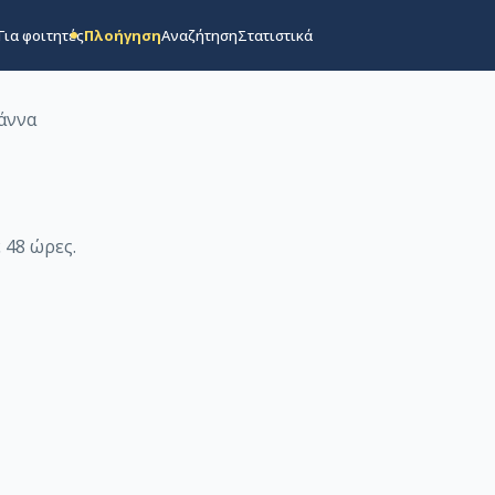
Για φοιτητές
Πλοήγηση
Αναζήτηση
Στατιστικά
άννα
 48 ώρες
.