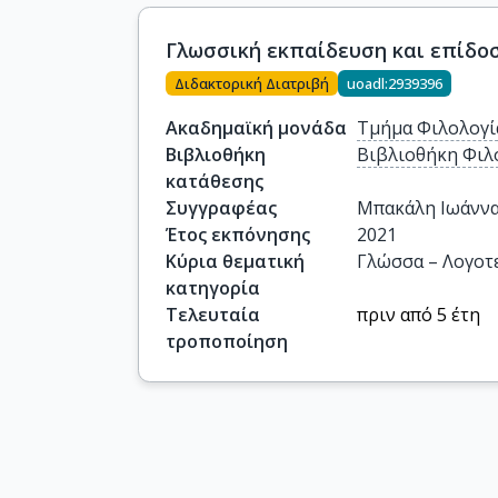
Διδακτορική Διατριβή
uoadl:2939396
Ακαδημαϊκή μονάδα
Τμήμα Φιλολογί
Βιβλιοθήκη
Βιβλιοθήκη Φιλ
κατάθεσης
Συγγραφέας
Μπακάλη Ιωάνν
Έτος εκπόνησης
2021
Κύρια θεματική
Γλώσσα – Λογοτ
κατηγορία
Τελευταία
πριν από 5 έτη
τροποποίηση