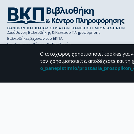
Διεύθυνση Βιβλιοθήκης & Κέντρου Πληροφόρησης
Βιβλιοθήκες Σχολών του ΕΚΠΑ
Υπολογιστικό Κέντρο Βιβλιοθηκών
Επικοινωνία / Helpdesk
Ο ιστοχώρος χρησιμοποιεί cookies για ν
τον χρησιμοποιείτε, αποδέχεστε και τη 
o_panepistimio/prostasia_prosopiko
CC BY-NC 4.0
Εκτός αν αναφέρεται διαφορετικά, το υλικό της "Περγάμου" διατίθεται 