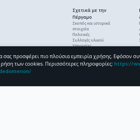
Σχετικά με την
Πέργαμο
Σκοπός και ιστορικά
στοιχεία
Πολιτικές
Συλλογές υλικού
Υπηρεσίες
Βέλτιστες πρακτικές
α σας προσφέρει πιο πλούσια εμπειρία χρήσης. Εφόσον συ
Ανοικτή επιστήμη
Διεθνή πρότυπα &
χρήση των cookies.
Περισσότερες πληροφορίες
:
https://w
διαλειτουργικότητα
n_dedomenon/
Προσωπικά δεδομένα
Συχνές ερωτήσεις
Επικοινωνία
υπό τους όρους της
CC BY-NC 4.0
άδειας Creative Commons
.