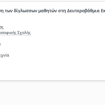
Γλωσσική εκπαίδευση και επίδοση των δίγλωσσων μαθητών στη Δ
ας
οσοφικής Σχολής
α
εχνία