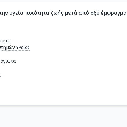
την υγεία ποιότητα ζωής μετά από οξύ έμφραγμα
τικής
στημών Υγείας
ναγιώτα
ς