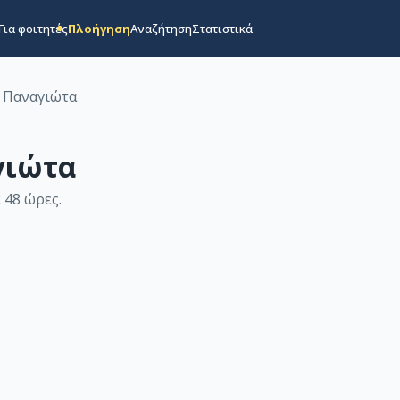
Για φοιτητές
Πλοήγηση
Αναζήτηση
Στατιστικά
 Παναγιώτα
γιώτα
 48 ώρες
.