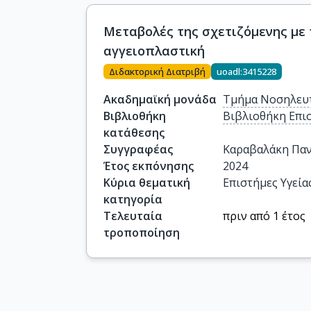
Μεταβολές της σχετιζόμενης με 
αγγειοπλαστική
Διδακτορική Διατριβή
uoadl:3415228
Ακαδημαϊκή μονάδα
Τμήμα Νοσηλευ
Βιβλιοθήκη
Βιβλιοθήκη Επι
κατάθεσης
Συγγραφέας
Καραβαλάκη Πα
Έτος εκπόνησης
2024
Κύρια θεματική
Επιστήμες Υγεία
κατηγορία
Τελευταία
πριν από 1 έτος
τροποποίηση