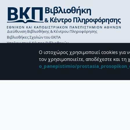
Διεύθυνση Βιβλιοθήκης & Κέντρου Πληροφόρησης
Βιβλιοθήκες Σχολών του ΕΚΠΑ
Υπολογιστικό Κέντρο Βιβλιοθηκών
Επικοινωνία / Helpdesk
Ο ιστοχώρος χρησιμοποιεί cookies για ν
τον χρησιμοποιείτε, αποδέχεστε και τη 
o_panepistimio/prostasia_prosopiko
CC BY-NC 4.0
Εκτός αν αναφέρεται διαφορετικά, το υλικό της "Περγάμου" διατίθεται 