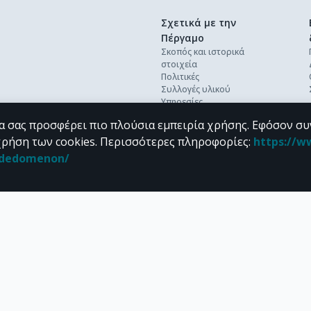
Σχετικά με την
Πέργαμο
Σκοπός και ιστορικά
στοιχεία
Πολιτικές
Συλλογές υλικού
Υπηρεσίες
Βέλτιστες πρακτικές
α σας προσφέρει πιο πλούσια εμπειρία χρήσης. Εφόσον συ
Ανοικτή επιστήμη
Διεθνή πρότυπα &
χρήση των cookies.
Περισσότερες πληροφορίες
:
https://w
διαλειτουργικότητα
n_dedomenon/
Προσωπικά δεδομένα
Συχνές ερωτήσεις
Επικοινωνία
υπό τους όρους της
CC BY-NC 4.0
άδειας Creative Commons
.