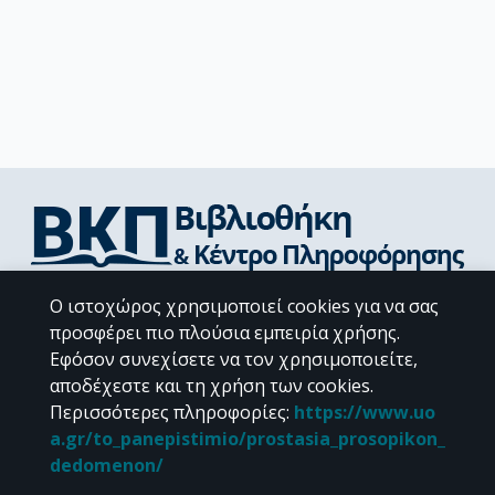
Διεύθυνση Βιβλιοθήκης & Κέντρου Πληροφόρησης
Ο ιστοχώρος χρησιμοποιεί cookies για να σας
Βιβλιοθήκες Σχολών του ΕΚΠΑ
προσφέρει πιο πλούσια εμπειρία χρήσης.
Υπολογιστικό Κέντρο Βιβλιοθηκών
Εφόσον συνεχίσετε να τον χρησιμοποιείτε,
Επικοινωνία / Helpdesk
αποδέχεστε και τη χρήση των cookies.
Περισσότερες πληροφορίες
:
https://www.uo
a.gr/to_panepistimio/prostasia_prosopikon_
dedomenon/