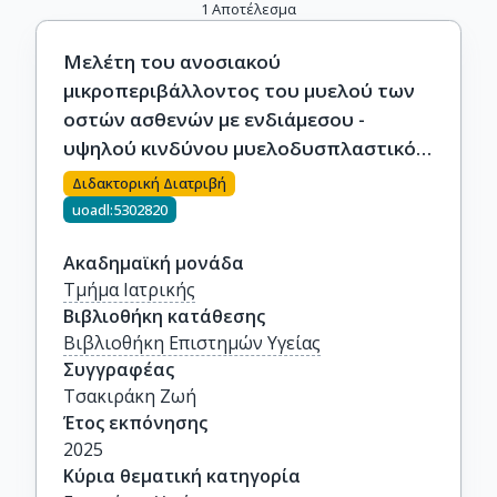
1
Αποτέλεσμα
Μελέτη του ανοσιακού
μικροπεριβάλλοντος του μυελού των
οστών ασθενών με ενδιάμεσου -
υψηλού κινδύνου μυελοδυσπλαστικό
σύνδρομο πριν και κατά τη θεραπεία με
Διδακτορική Διατριβή
5-Αζακιτιδίνη
uoadl:5302820
Ακαδημαϊκή μονάδα
Τμήμα Ιατρικής
Βιβλιοθήκη κατάθεσης
Βιβλιοθήκη Επιστημών Υγείας
Συγγραφέας
Τσακιράκη Ζωή
Έτος εκπόνησης
2025
Κύρια θεματική κατηγορία