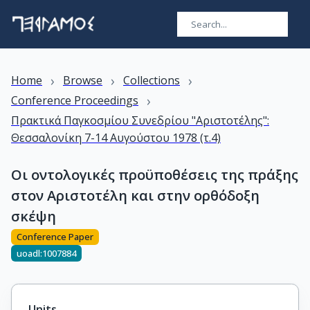
›
›
›
Home
Browse
Collections
›
Conference Proceedings
Πρακτικά Παγκοσμίου Συνεδρίου "Αριστοτέλης":
Θεσσαλονίκη 7-14 Αυγούστου 1978 (τ.4)
Οι οντολογικές προϋποθέσεις της πράξης
στον Αριστοτέλη και στην ορθόδοξη
σκέψη
Conference Paper
uoadl:1007884
Units