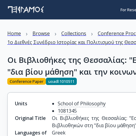
For Res
›
›
›
Home
Browse
Collections
Conference Proc
1ο Διεθνές Συνέδριο Ιστορίας και Πολιτισμού της Θεσσ
Οι Βιβλιοθήκες της Θεσσαλίας: "
"δια βίου μάθηση" και την κοινω
Conference Paper
uoadl:1010511
Units
School of Philosophy
1081345
Original Title
Οι Βιβλιοθήκες της Θεσσαλίας: "Ε
Βιβλιοθηκών στη "δια βίου μάθηση"
Languages of
Greek