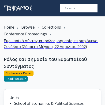
›
›
›
Home
Browse
Collections
›
Conference Proceedings
Ευρωπαϊκό σύνταγμα : ρόλος, σημασία, περιεχόμενο.
Συνέδριο (Ζάππειο Μέγαρο, 22 Απριλίου 2002)
Ρόλος και σημασία του Ευρωπαϊκού
Συντάγματος
Conference Paper
uoadl:1013807
Units
School of Economics & Political Sciences