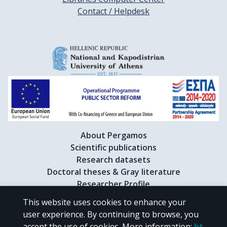
Contact / Helpdesk
About Pergamos
Scientific publications
Research datasets
Doctoral theses & Gray literature
Researcher Profile
This website uses cookies to enhance your
user experience. By continuing to browse, you
CC BY-NC 4.0
accept the use of cookies.
More information
:
ht