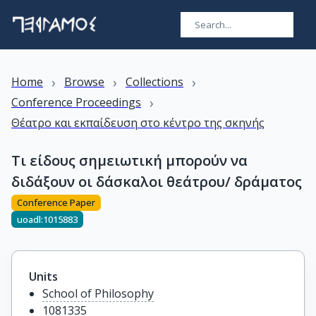
›
›
›
Home
Browse
Collections
›
Conference Proceedings
Θέατρο και εκπαίδευση στο κέντρο της σκηνής
Τι είδους σημειωτική μπορούν να
διδάξουν οι δάσκαλοι θεάτρου/ δράματος
Conference Paper
uoadl:1015883
Units
School of Philosophy
1081335