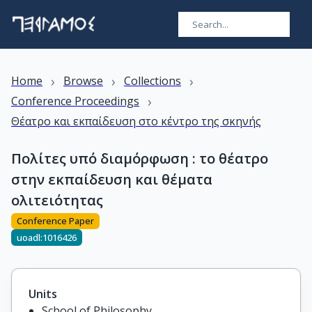
›
›
›
Home
Browse
Collections
›
Conference Proceedings
Θέατρο και εκπαίδευση στο κέντρο της σκηνής
Πολίτες υπό διαμόρφωση : το θέατρο
στην εκπαίδευση και θέματα
ολιτειότητας
Conference Paper
uoadl:1016426
Units
School of Philosophy