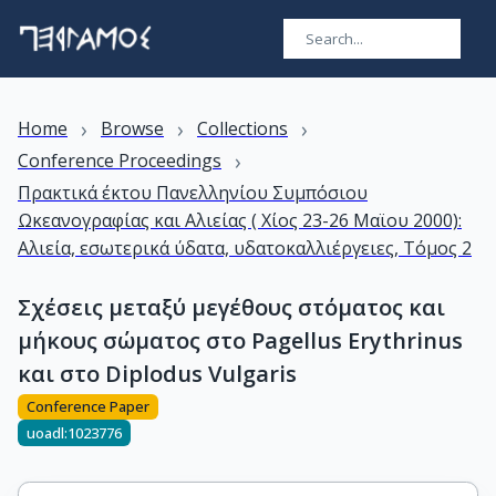
›
›
›
Home
Browse
Collections
›
Conference Proceedings
Πρακτικά έκτου Πανελληνίου Συμπόσιου
Ωκεανογραφίας και Αλιείας ( Χίος 23-26 Μαϊου 2000):
Αλιεία, εσωτερικά ύδατα, υδατοκαλλιέργειες, Τόμος 2
Σχέσεις μεταξύ μεγέθους στόματος και
μήκους σώματος στο Pagellus Erythrinus
και στο Diplodus Vulgaris
Conference Paper
uoadl:1023776