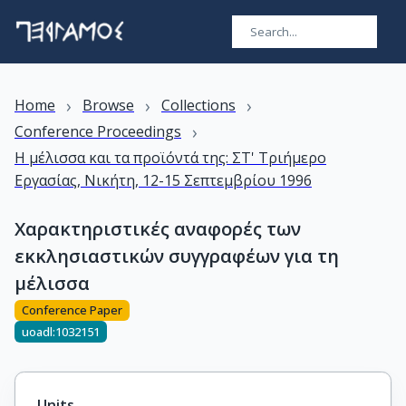
›
›
›
Home
Browse
Collections
›
Conference Proceedings
Η μέλισσα και τα προϊόντά της: ΣΤ' Τριήμερο
Εργασίας, Νικήτη, 12-15 Σεπτεμβρίου 1996
Χαρακτηριστικές αναφορές των
εκκλησιαστικών συγγραφέων για τη
μέλισσα
Conference Paper
uoadl:1032151
Units