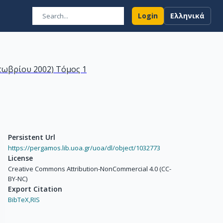
Login
Ελληνικά
τωβρίου 2002) Τόμος 1
Persistent Url
https://pergamos.lib.uoa.gr/uoa/dl/object/1032773
License
Creative Commons Attribution-NonCommercial 4.0 (CC-
BY-NC)
Export Citation
BibTeX,
RIS