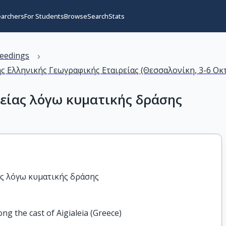
earchers
For Students
Browse
Search
Stats
›
eedings
 Ελληνικής Γεωγραφικής Εταιρείας (Θεσσαλονίκη, 3-6 Οκ
είας λόγω κυματικής δράσης
ας λόγω κυματικής δράσης
ng the cast of Aigialeia (Greece)