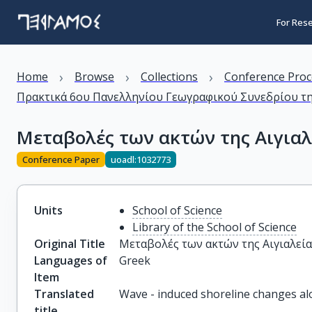
For Res
›
›
›
Home
Browse
Collections
Conference Proc
Πρακτικά 6ου Πανελληνίου Γεωγραφικού Συνεδρίου της
Μεταβολές των ακτών της Αιγιαλ
Conference Paper
uoadl:1032773
Units
School of Science
Library of the School of Science
Original Title
Μεταβολές των ακτών της Αιγιαλεί
Languages of
Greek
Item
Translated
Wave - induced shoreline changes alo
title