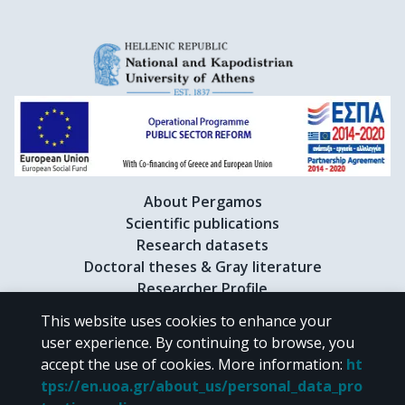
About Pergamos
Scientific publications
Research datasets
Doctoral theses & Gray literature
Researcher Profile
This website uses cookies to enhance your
user experience. By continuing to browse, you
CC BY-NC 4.0
accept the use of cookies.
More information
:
ht
tps://en.uoa.gr/about_us/personal_data_pro
Unless otherwise noted, the material of "Pergamos" is provided under