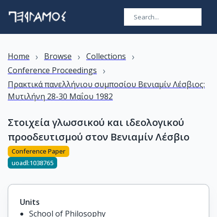
›
›
›
Home
Browse
Collections
›
Conference Proceedings
Πρακτικά πανελλήνιου συμποσίου Βενιαμίν Λέσβιος:
Μυτιλήνη 28-30 Μαΐου 1982
Στοιχεία γλωσσικού και ιδεολογικού
προοδευτισμού στον Βενιαμίν Λέσβιο
Conference Paper
uoadl:1038765
Units
School of Philosophy