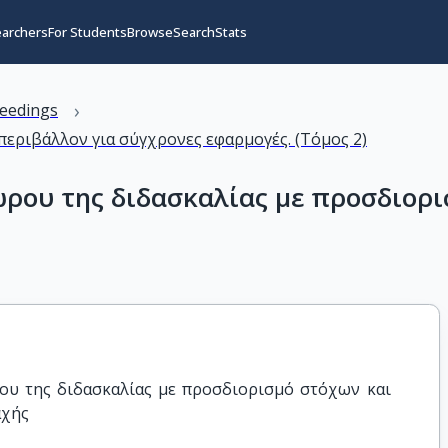
earchers
For Students
Browse
Search
Stats
›
eedings
εριβάλλον για σύγχρονες εφαρμογές. (Τόμος 2)
ρου της διδασκαλίας με προσδιορι
υ της διδασκαλίας με προσδιορισμό στόχων και 
αχής