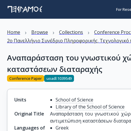
For Res
›
›
›
Home
Browse
Collections
Conference Proc
2ο Πανελλήνιο Συνέδριο Πληροφορικής. Τεχνολογικό π
Αναπαράσταση του γνωστικού χώ
καταστάσεων διαταραχής
Conference Paper
uoadl:1039549
Units
School of Science
Library of the School of Science
Original Title
Αναπαράσταση του γνωστικού χώρο
αντιμετώπιση καταστάσεων διαταρ
Languages of
Greek