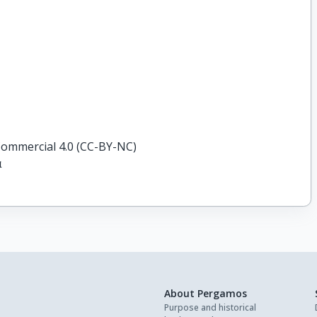
ommercial 4.0 (CC-BY-NC)
ά
About Pergamos
Purpose and historical