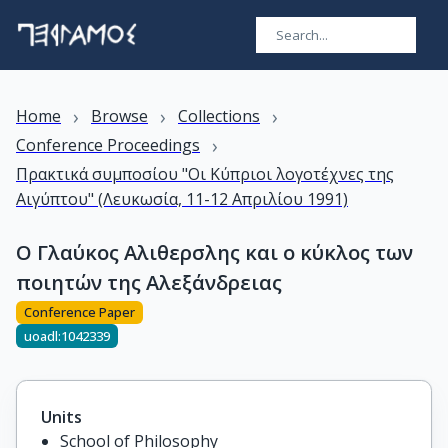
›
›
›
Home
Browse
Collections
›
Conference Proceedings
Πρακτικά συμποσίου "Οι Κύπριοι λογοτέχνες της
Αιγύπτου" (Λευκωσία, 11-12 Απριλίου 1991)
Ο Γλαύκος Αλιθερσλης και ο κύκλος των
ποιητών της Αλεξάνδρειας
Conference Paper
uoadl:1042339
Units
School of Philosophy