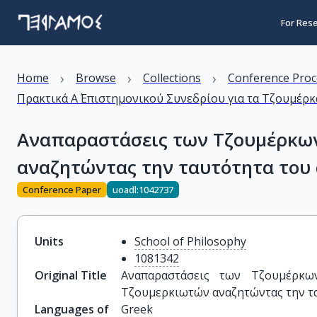
For Res
›
›
›
Home
Browse
Collections
Conference Proc
Πρακτικά Α΄ Επιστημονικού Συνεδρίου για τα Τζουμέρκα:
Αναπαραστάσεις των Τζουμέρκων
αναζητώντας την ταυτότητα του
Conference Paper
uoadl:1042737
Units
School of Philosophy
1081342
Original Title
Αναπαραστάσεις των Τζουμέρκω
Τζουμερκιωτών αναζητώντας την τ
Languages of
Greek