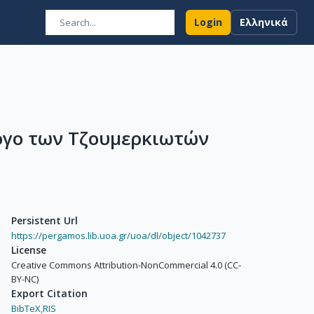
Login
Ελληνικά
όγο των Τζουμερκιωτών
Persistent Url
https://pergamos.lib.uoa.gr/uoa/dl/object/1042737
License
Creative Commons Attribution-NonCommercial 4.0 (CC-
BY-NC)
Export Citation
BibTeX,
RIS