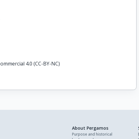
e
ommercial 4.0 (CC-BY-NC)
About Pergamos
Purpose and historical