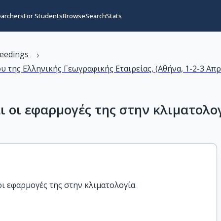
earchers
For Students
Browse
Search
Stats
›
eedings
ης Ελληνικής Γεωγραφικής Εταιρείας, (Αθήνα, 1-2-3 Απριλ
ι οι εφαρμογές της στην κλιματολο
οι εφαρμογές της στην κλιματολογία