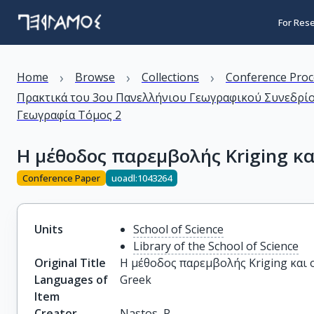
For Res
›
›
›
Home
Browse
Collections
Conference Proc
Πρακτικά του 3ου Πανελλήνιου Γεωγραφικού Συνεδρίου τ
Γεωγραφία Τόμος 2
Η μέθοδος παρεμβολής Kriging κα
Conference Paper
uoadl:1043264
Units
School of Science
Library of the School of Science
Original Title
Η μέθοδος παρεμβολής Kriging και 
Languages of
Greek
Item
Creator
Nastos, P.