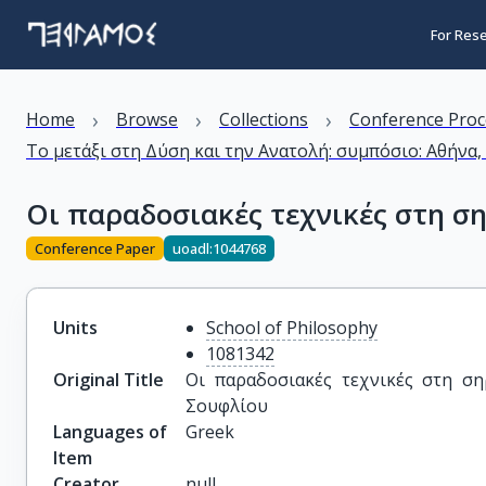
For Res
›
›
›
Home
Browse
Collections
Conference Proc
Το μετάξι στη Δύση και την Ανατολή: συμπόσιο: Αθήνα,
Οι παραδοσιακές τεχνικές στη σ
Conference Paper
uoadl:1044768
Units
School of Philosophy
1081342
Original Title
Οι παραδοσιακές τεχνικές στη ση
Σουφλίου
Languages of
Greek
Item
Creator
null