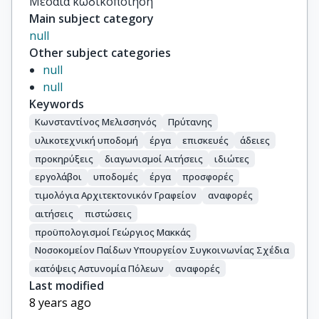
Μεσαία κωδικοποίηση
Main subject category
null
Other subject categories
null
null
Keywords
Κωνσταντίνος Μελισσηνός
Πρύτανης
υλικοτεχνική υποδομή
έργα
επισκευές
άδειες
προκηρύξεις
διαγωνισμοί Αιτήσεις
ιδιώτες
εργολάβοι
υποδομές
έργα
προσφορές
τιμολόγια Αρχιτεκτονικόν Γραφείον
αναφορές
αιτήσεις
πιστώσεις
προϋπολογισμοί Γεώργιος Μακκάς
Νοσοκομείον Παίδων Υπουργείον Συγκοινωνίας Σχέδια
κατόψεις Αστυνομία Πόλεων
αναφορές
Last modified
8 years ago