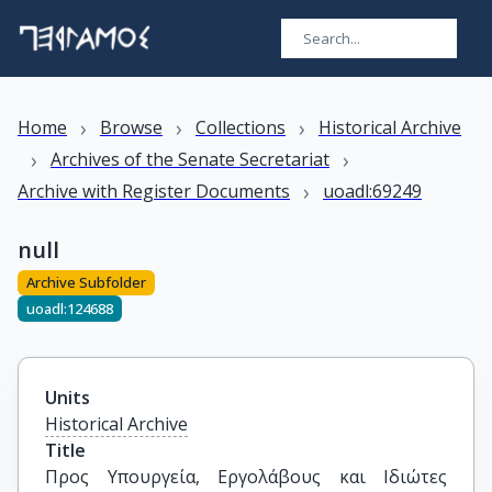
›
›
›
Home
Browse
Collections
Historical Archive
›
›
Archives of the Senate Secretariat
›
Archive with Register Documents
uoadl:69249
null
Archive Subfolder
uoadl:124688
Units
Historical Archive
Title
Προς Υπουργεία, Εργολάβους και Ιδιώτες 