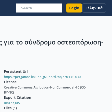
Login
Ελληνικά
 για το σύνδρομο οστεοπόρωση-
Persistent Url
https://pergamos.lib.uoa.gr/uoa/dl/object/1310030
License
Creative Commons Attribution-NonCommercial 4.0 (CC-
BY-NC)
Export Citation
BibTeX,
RIS
Files
(
1
)