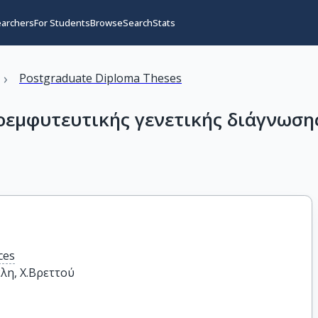
earchers
For Students
Browse
Search
Stats
›
Postgraduate Diploma Theses
εμφυτευτικής γενετικής διάγνωσης
ces
έλη, Χ.Βρεττού