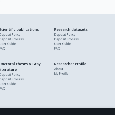
Scientific publications
Research datasets
Deposit Policy
Deposit Policy
Deposit Process
Deposit Process
User Guide
User Guide
FAQ
FAQ
Doctoral theses & Gray
Researcher Profile
About
literature
My Profile
Deposit Policy
Deposit Process
User Guide
FAQ