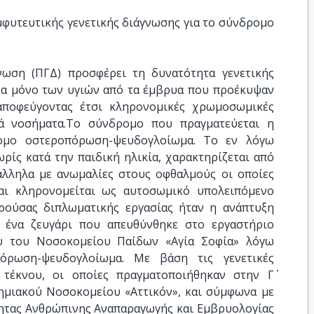
υτευτικής γενετικής διάγνωσης για το σύνδρομο 
νωση (ΠΓΔ) προσφέρει τη δυνατότητα γενετικής
ρα μόνο των υγιών από τα έμβρυα που προέκυψαν
αποφεύγοντας έτσι κληρονομικές χρωμοσωμικές
κά νοσήματα.Το σύνδρομο που πραγματεύεται η
ομο οστεροπόρωση-ψευδογλοίωμα. Το εν λόγω
ρίς κατά την παιδική ηλικία, χαρακτηρίζεται από
λληλα με ανωμαλίες στους οφθαλμούς οι οποίες
αι κληρονομείται ως αυτοσωμικό υπολειπόμενο
ρούσας διπλωματικής εργασίας ήταν η ανάπτυξη
 ένα ζευγάρι που απευθύνθηκε στο εργαστήριο
ου του Νοσοκομείου Παίδων «Αγία Σοφία» λόγω
όρωση-ψευδογλοίωμα. Με βάση τις γενετικές
τέκνου, οι οποίες πραγματοποιήθηκαν στην Γ΄
τημιακού Νοσοκομείου «Αττικόν», και σύμφωνα με
τητας Ανθρώπινης Αναπαραγωγής και Εμβρυολογίας