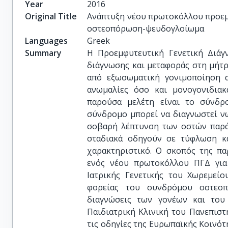
Year
2016
Original Title
Ανάπτυξη νέου πρωτοκόλλου προεμφ
οστεοπόρωση-ψευδογλοίωμα
Languages
Greek
Summary
Η Προεμφυτευτική Γενετική Διάγ
διάγνωσης και μεταφοράς στη μήτ
από εξωσωματική γονιμοποίηση 
ανωμαλίες όσο και μονογονιδια
παρούσα μελέτη είναι το σύνδρ
σύνδρομο μπορεί να διαγνωστεί νω
σοβαρή λέπτυνση των οστών παρά
σταδιακά οδηγούν σε τύφλωση κ
χαρακτηριστικό. Ο σκοπός της πα
ενός νέου πρωτοκόλλου ΠΓΔ για
Ιατρικής Γενετικής του Χωρεμεί
φορείας του συνδρόμου οστεοπ
διαγνώσεις των γονέων και του 
Παιδιατρική Κλινική του Πανεπισ
τις οδηγίες της Ευρωπαϊκής Κοινό