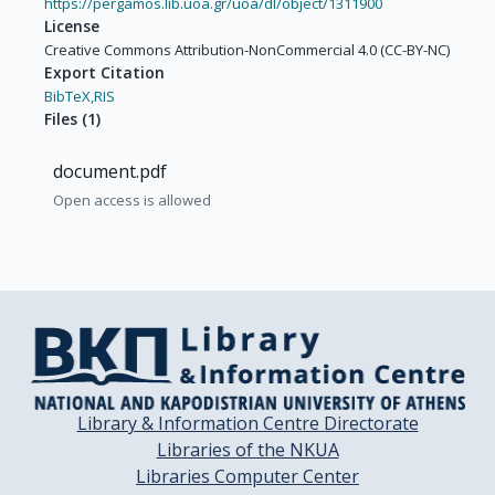
https://pergamos.lib.uoa.gr/uoa/dl/object/1311900
License
Creative Commons Attribution-NonCommercial 4.0 (CC-BY-NC)
Export Citation
BibTeX,
RIS
Files
(
1
)
document.pdf
Open access is allowed
Library & Information Centre Directorate
Libraries of the NKUA
Libraries Computer Center