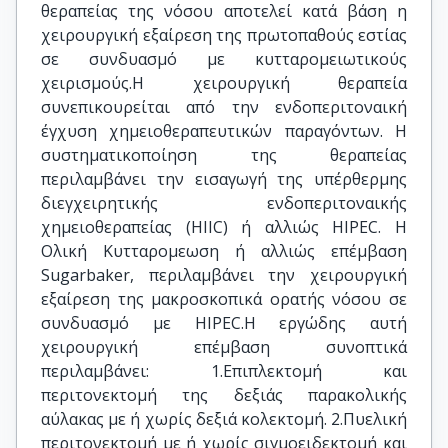
θεραπείας της νόσου αποτελεί κατά βάση η
χειρουργική εξαίρεση της πρωτοπαθούς εστίας
σε συνδυασμό με κυτταρομειωτικούς
χειρισμούς.Η χειρουργική θεραπεία
συνεπικουρείται από την ενδοπεριτοναική
έγχυση χημειοθεραπευτικών παραγόντων. Η
συστηματικοποίηση της θεραπείας
περιλαμβάνει την εισαγωγή της υπέρθερμης
διεγχειρητικής ενδοπεριτοναικής
χημειοθεραπείας (HIIC) ή αλλιώς HIPEC. Η
Ολική Κυτταρομεωση ή αλλιώς επέμβαση
Sugarbaker, περιλαμβάνει την χειρουργική
εξαίρεση της μακροσκοπικά ορατής νόσου σε
συνδυασμό με HIPEC.Η εργώδης αυτή
χειρουργική επέμβαση συνοπτικά
περιλαμβάνει: 1.Επιπλεκτομή και
περιτονεκτομή της δεξιάς παρακολικής
αύλακας με ή χωρίς δεξιά κολεκτομή. 2.Πυελική
περιτονεκτομή με ή χωρίς σιγμοειδεκτομή και