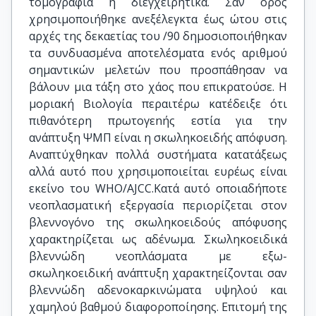
τομογραφία ή διεγχειρητικά. Σαν όρος
χρησιμοποιήθηκε ανεξέλεγκτα έως ώτου στις
αρχές της δεκαετίας του /90 δημοσιοποιήθηκαν
τα συνδυασμένα αποτελέσματα ενός αριθμού
σημαντικών μελετών που προσπάθησαν να
βάλουν μια τάξη στο χάος που επικρατούσε. Η
μοριακή Βιολογία περαιτέρω κατέδειξε ότι
πιθανότερη πρωτογεnής εστία για την
ανάπτυξη ΨΜΠ είναι η σκωληκοειδής απόφυση.
Αναπτύχθηκαν πoλλά συστήματα κατατάξεως
αλλά αυτό που χρησιμοποιείται ευρέως είναι
εκείνο του WHO/AJCC.Κατά αυτό οποιαδήποτε
νεοπλασματική εξεργασία περιορίζεται στον
βλεννογόνο της σκωληκοειδούς απόφυσης
χαρακτηρίζεται ως αδένωμα. Σκωληκοειδικά
βλεννώδη νεοπλάσματα με εξω-
σκωληκοειδική ανάπτυξη χαρακτηείζονται σαν
βλεννώδη αδενοκαρκινώματα υψηλού και
χαμηλού βαθμού διαφοροποίησης. Επιτομή της