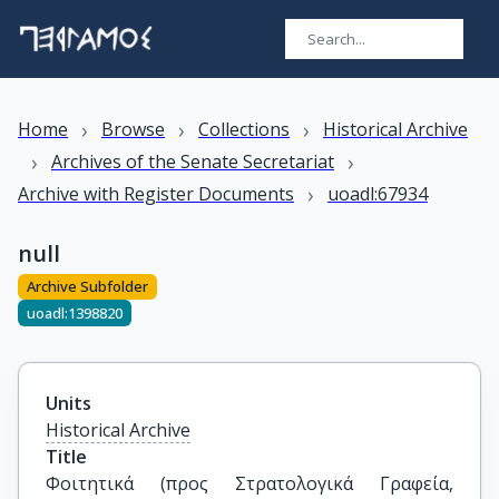
›
›
›
Home
Browse
Collections
Historical Archive
›
›
Archives of the Senate Secretariat
›
Archive with Register Documents
uoadl:67934
null
Archive Subfolder
uoadl:1398820
Units
Historical Archive
Title
Φοιτητικά (προς Στρατολογικά Γραφεία, 