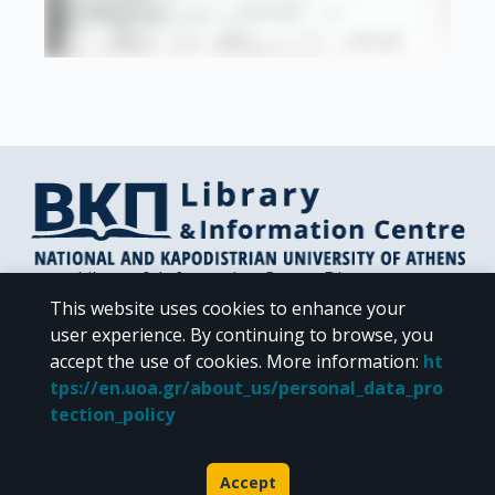
Library & Information Centre Directorate
Libraries of the NKUA
This website uses cookies to enhance your
Libraries Computer Center
user experience. By continuing to browse, you
Contact / Helpdesk
accept the use of cookies.
More information
:
ht
tps://en.uoa.gr/about_us/personal_data_pro
tection_policy
Accept