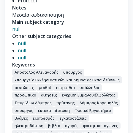
Protocol
Notes
Μεσαία κωδικοποίηση
Main subject category
null
Other subject categories
null
null
null
Keywords
Απόστολος Αλεξανδρής
υπουργός
Υπουργείο Εκκλησιαστικών και Δημοσίας Εκπαιδεύσεως
πιστώσεις
μισθοί
επιμίσθια
υπάλληλοι
προσωπικό
αιτήσεις
έγκριση Εμμανουήλ Ζολώτας
Σπυρίδων Λάμπρος
πρύτανης
Λάμπρος Κορομηλάς
υπουργός
έκτακτη πίστωση
Φυσικό Εργαστήριο
βλάβες
εξοπλισμός
εγκαταστάσεις
ηλεκτροδότηση
βιβλία
αγορές
φοιτητικοί αγώνες