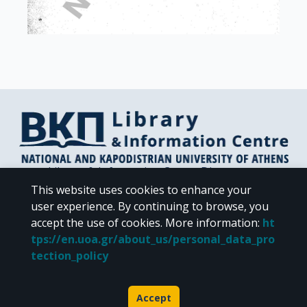
Library & Information Centre Directorate
Libraries of the NKUA
This website uses cookies to enhance your
Libraries Computer Center
user experience. By continuing to browse, you
Contact / Helpdesk
accept the use of cookies.
More information
:
ht
tps://en.uoa.gr/about_us/personal_data_pro
tection_policy
Accept