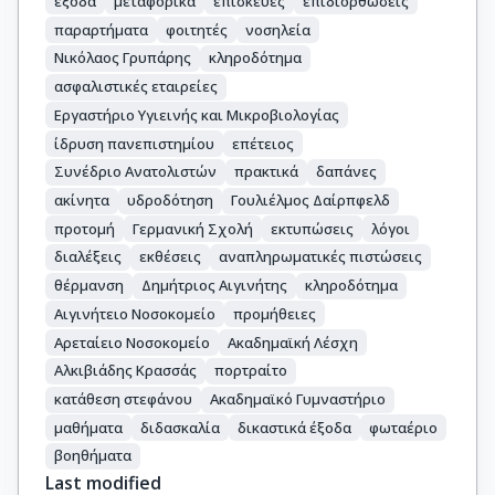
έξοδα
μεταφορικά
επισκευές
επιδιορθώσεις
παραρτήματα
φοιτητές
νοσηλεία
Νικόλαος Γρυπάρης
κληροδότημα
ασφαλιστικές εταιρείες
Εργαστήριο Υγιεινής και Μικροβιολογίας
ίδρυση πανεπιστημίου
επέτειος
Συνέδριο Ανατολιστών
πρακτικά
δαπάνες
ακίνητα
υδροδότηση
Γουλιέλμος Δαίρπφελδ
προτομή
Γερμανική Σχολή
εκτυπώσεις
λόγοι
διαλέξεις
εκθέσεις
αναπληρωματικές πιστώσεις
θέρμανση
Δημήτριος Αιγινήτης
κληροδότημα
Αιγινήτειο Νοσοκομείο
προμήθειες
Αρεταίειο Νοσοκομείο
Ακαδημαϊκή Λέσχη
Αλκιβιάδης Κρασσάς
πορτραίτο
κατάθεση στεφάνου
Ακαδημαϊκό Γυμναστήριο
μαθήματα
διδασκαλία
δικαστικά έξοδα
φωταέριο
βοηθήματα
Last modified