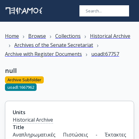
›
›
›
Home
Browse
Collections
Historical Archive
›
›
Archives of the Senate Secretariat
›
Archive with Register Documents
uoadl:67757
null
Archive Subfolder
uoadl:1667962
Units
Historical Archive
Title
Αναπληρωματικές Πιστώσεις - Έκτακτες 