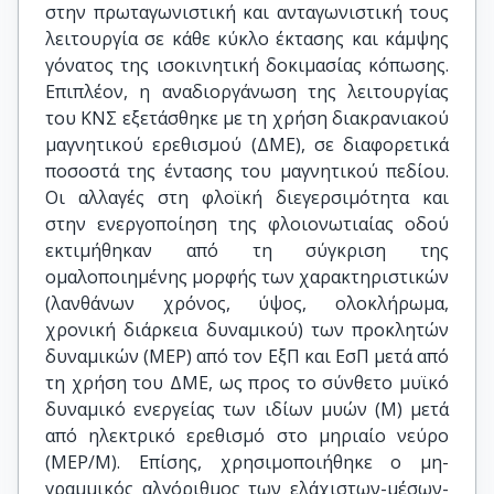
στην πρωταγωνιστική και ανταγωνιστική τους
λειτουργία σε κάθε κύκλο έκτασης και κάμψης
γόνατος της ισοκινητική δοκιμασίας κόπωσης.
Επιπλέον, η αναδιοργάνωση της λειτουργίας
του ΚΝΣ εξετάσθηκε με τη χρήση διακρανιακού
μαγνητικού ερεθισμού (ΔΜΕ), σε διαφορετικά
ποσοστά της έντασης του μαγνητικού πεδίου.
Οι αλλαγές στη φλοϊκή διεγερσιμότητα και
στην ενεργοποίηση της φλοιονωτιαίας οδού
εκτιμήθηκαν από τη σύγκριση της
ομαλοποιημένης μορφής των χαρακτηριστικών
(λανθάνων χρόνος, ύψος, ολοκλήρωμα,
χρονική διάρκεια δυναμικού) των προκλητών
δυναμικών (ΜΕΡ) από τον ΕξΠ και ΕσΠ μετά από
τη χρήση του ΔΜΕ, ως προς το σύνθετο μυϊκό
δυναμικό ενεργείας των ιδίων μυών (Μ) μετά
από ηλεκτρικό ερεθισμό στο μηριαίο νεύρο
(MEP/M). Επίσης, χρησιμοποιήθηκε ο μη-
γραμμικός αλγόριθμος των ελάχιστων-μέσων-