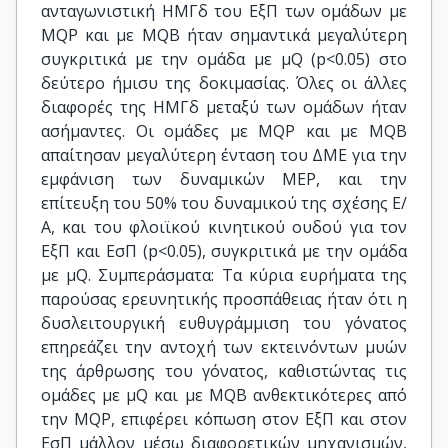
ανταγωνιστική ΗΜΓδ του ΕξΠ των ομάδων με
ΜQΡ και με ΜQΒ ήταν σημαντικά μεγαλύτερη
συγκριτικά με την ομάδα με μQ (p<0.05) στο
δεύτερο ήμισυ της δοκιμασίας. Όλες οι άλλες
διαφορές της ΗΜΓδ μεταξύ των ομάδων ήταν
ασήμαντες. Οι ομάδες με ΜQΡ και με ΜQΒ
απαίτησαν μεγαλύτερη ένταση του ΔΜΕ για την
εμφάνιση των δυναμικών ΜΕΡ, και την
επίτευξη του 50% του δυναμικού της σχέσης Ε/
Α, και του φλοιϊκού κινητικού ουδού για τον
ΕξΠ και ΕσΠ (p<0.05), συγκριτικά με την ομάδα
με μQ. Συμπεράσματα: Τα κύρια ευρήματα της
παρούσας ερευνητικής προσπάθειας ήταν ότι η
δυσλειτουργική ευθυγράμμιση του γόνατος
επηρεάζει την αντοχή των εκτεινόντων μυών
της άρθρωσης του γόνατος, καθιστώντας τις
ομάδες με μQ και με ΜQΒ ανθεκτικότερες από
την ΜQP, επιφέρει κόπωση στον ΕξΠ και στον
ΕσΠ μάλλον μέσω διαφορετικών μηχανισμών,