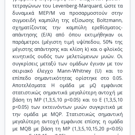
τετραγώνων του Levenberg-Marquard, ώστε τα
δυναμικά MEP/M να προσαρμοστούν στην
σιγμοειδή καμπύλη της εξίσωσης Boltzmann,
σχηματίζοντας την καμπύλη ερεθίσματος-
απάντησης (Ε/Α) από όπου εκτιμήθηκαν οι
παράμετροι (μέγιστη τιμή υψίπεδου, 50% της
μέγιστης απάντησης και κλίση k) και ο φλοϊκός
κινητικός ουδός των μελετώμενων μυών. Οι
συγκρίσεις μεταξύ των ομάδων έγιναν με τον
σειριακό έλεγχο Mann-Whitney (U) και το
επίπεδο σημαντικότητας ορίστηκε στο 0.05.
Αποτελέσματα: Η ομάδα με μQ εμφάνισε
στατιστικώς σημαντικά μεγαλύτερη αντοχή με
βάση τη ΜΡ (1,3,5,10 p<0.05) και το Ε (1,3,5,10
p<0.05) των εκτεινόντων μυών συγκριτικά με
την ομάδα με ΜQΡ. Στατιστικώς σημαντική
μεγαλύτερη αντοχή εμφάνισε επίσης η ομάδα
με ΜQΒ με βάση τη ΜΡ (1,3,5,10,15,20 p<0.05)