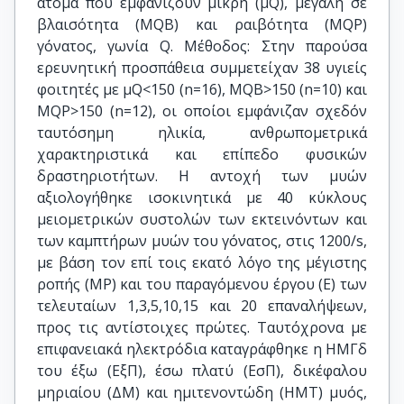
άτομα που εμφανίζουν μικρή (μQ), μεγάλη σε
βλαισότητα (ΜQΒ) και ραιβότητα (ΜQΡ)
γόνατος, γωνία Q. Μέθοδος: Στην παρούσα
ερευνητική προσπάθεια συμμετείχαν 38 υγιείς
φοιτητές με μQ<150 (n=16), ΜQΒ>150 (n=10) και
ΜQΡ>150 (n=12), οι οποίοι εμφάνιζαν σχεδόν
ταυτόσημη ηλικία, ανθρωπομετρικά
χαρακτηριστικά και επίπεδο φυσικών
δραστηριοτήτων. Η αντοχή των μυών
αξιολογήθηκε ισοκινητικά με 40 κύκλους
μειομετρικών συστολών των εκτεινόντων και
των καμπτήρων μυών του γόνατος, στις 1200/s,
με βάση τον επί τοις εκατό λόγο της μέγιστης
ροπής (ΜΡ) και του παραγόμενου έργου (Ε) των
τελευταίων 1,3,5,10,15 και 20 επαναλήψεων,
προς τις αντίστοιχες πρώτες. Ταυτόχρονα με
επιφανειακά ηλεκτρόδια καταγράφθηκε η ΗΜΓδ
του έξω (ΕξΠ), έσω πλατύ (ΕσΠ), δικέφαλου
μηριαίου (ΔΜ) και ημιτενοντώδη (ΗΜΤ) μυός,