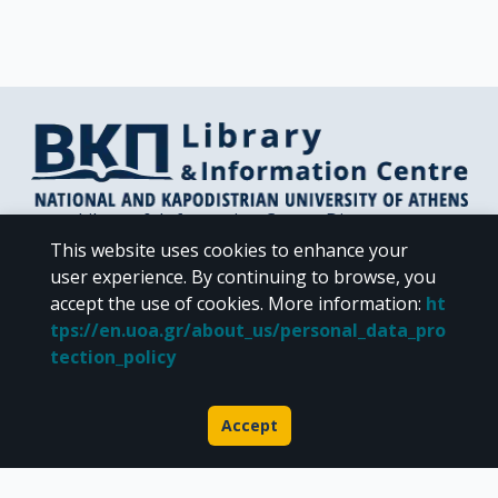
Library & Information Centre Directorate
Libraries of the NKUA
This website uses cookies to enhance your
Libraries Computer Center
user experience. By continuing to browse, you
Contact / Helpdesk
accept the use of cookies.
More information
:
ht
tps://en.uoa.gr/about_us/personal_data_pro
tection_policy
Accept