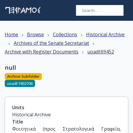
›
›
›
Home
Browse
Collections
Historical Archive
›
›
Archives of the Senate Secretariat
›
Archive with Register Documents
uoadl:69452
null
Archive Subfolder
uoadl:1902706
Units
Historical Archive
Title
Φοιτητικά (προς Στρατολογικά Γραφεία, 