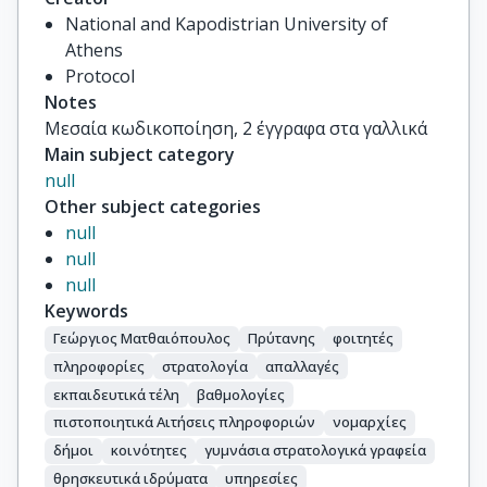
National and Kapodistrian University of
Athens
Protocol
Notes
Μεσαία κωδικοποίηση, 2 έγγραφα στα γαλλικά
Main subject category
null
Other subject categories
null
null
null
Keywords
Γεώργιος Ματθαιόπουλος
Πρύτανης
φοιτητές
πληροφορίες
στρατολογία
απαλλαγές
εκπαιδευτικά τέλη
βαθμολογίες
πιστοποιητικά Αιτήσεις πληροφοριών
νομαρχίες
δήμοι
κοινότητες
γυμνάσια στρατολογικά γραφεία
θρησκευτικά ιδρύματα
υπηρεσίες