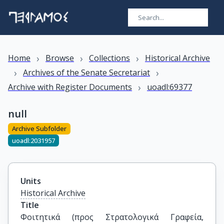
›
›
›
Home
Browse
Collections
Historical Archive
›
›
Archives of the Senate Secretariat
›
Archive with Register Documents
uoadl:69377
null
Archive Subfolder
uoadl:2031957
Units
Historical Archive
Title
Φοιτητικά (προς Στρατολογικά Γραφεία, 