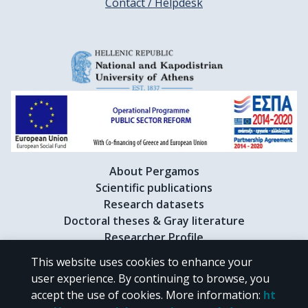
Contact / Helpdesk
About Pergamos
Scientific publications
Research datasets
Doctoral theses & Gray literature
Researcher Profile
This website uses cookies to enhance your
user experience. By continuing to browse, you
CC BY-NC 4.0
accept the use of cookies.
More information
:
ht