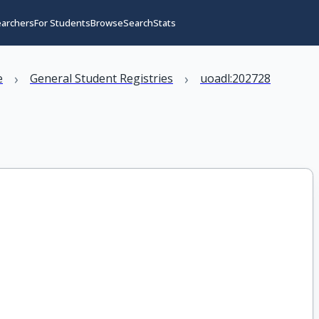
earchers
For Students
Browse
Search
Stats
›
›
e
General Student Registries
uoadl:202728