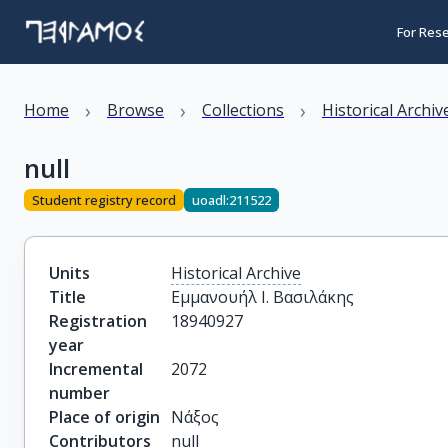
For Res
›
›
›
Home
Browse
Collections
Historical Archiv
null
Student registry record
uoadl:211522
Units
Historical Archive
Title
Εμμανουήλ Ι. Βασιλάκης
Registration
18940927
year
Incremental
2072
number
Place of origin
Νάξος
Contributors
null